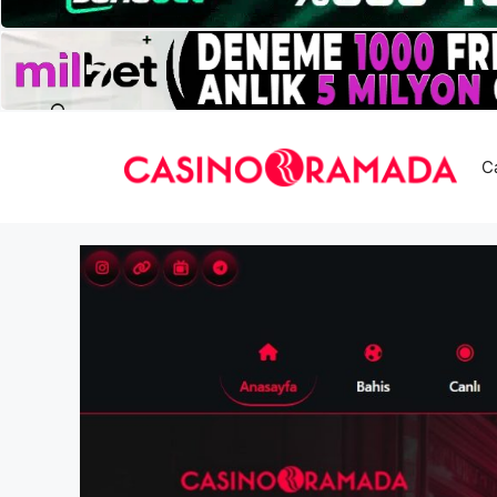
İçeriğe
atla
C