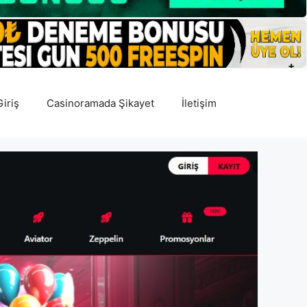
iriş
Casinoramada Şikayet
İletişim