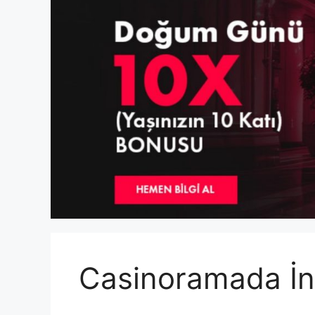
Casinoramada İ